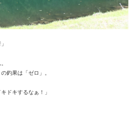
者」
ん。
りの釣果は「ゼロ」。
ドキドキするなぁ！」
、
！