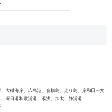
へ
岸、大磯海岸、広島港、倉橋島、走り島、岸和田一文
港、深日港和歌浦港、湯浅、加太、静浦港
野