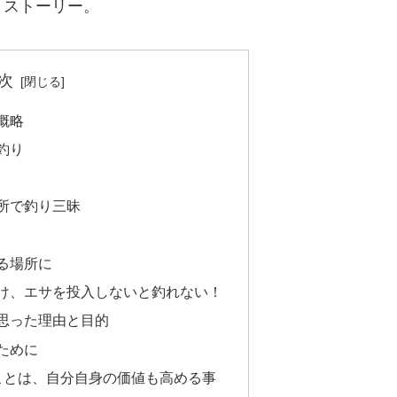
」ストーリー。
次
概略
釣り
所で釣り三昧
る場所に
け、エサを投入しないと釣れない！
思った理由と目的
ために
ことは、自分自身の価値も高める事