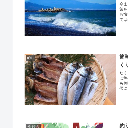
今ま
策を
も快
では
簡
船釣
く
たく
に魚
も美
候に
釣
投げ釣り