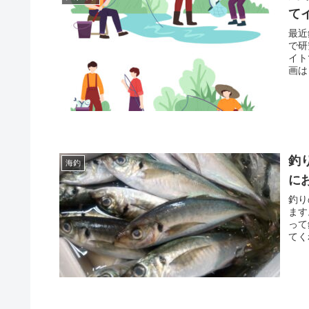
て
最近
で研
イト
画は
釣
海釣
に
釣り
ます
って
てく