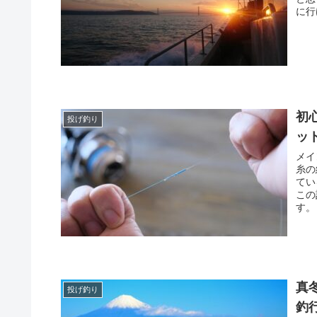
に行
初
投げ釣り
ッ
メイ
糸の
てい
この
す。
真
投げ釣り
釣