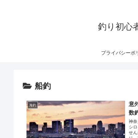
釣り初心
プライバシーポ
船釣
意
海釣
数
神奈
シロ
せん
に、