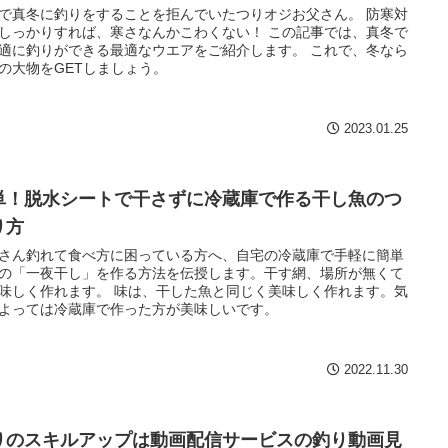
で真冬に釣りをすることを拒んでいたつりオジお父さん。 防寒対
しっかりすれば、寒さなんかこわくない！ この記事では、真冬で
適に釣りができる最適なウエアをご紹介します。 これで、冬なら
の大物をGETしましょう。
2023.01.25
単！脱水シートで干さずに冷蔵庫で作る干し魚のつ
り方
さん釣れて食べ方に困っている方へ、自宅の冷蔵庫で手軽に簡単
の「一夜干し」を作る方法を伝授します。干す網、場所が無くて
味しく作れます。 味は、干した魚と同じく美味しく作れます。気
よっては冷蔵庫で作った方が美味しいです。
2022.11.30
りのスキルアップは動画配信サービスの釣り動画見