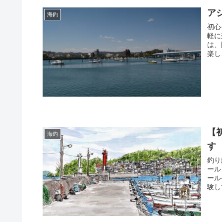
ア
海釣
初心
軽に
は、
楽し
【
海釣
す
釣り
ール
ール
験し