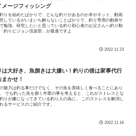
イメージフィッシング
釣りを始めたばかりで、どんな釣りがあるのか本やネット、動画
究しているがいまいち解らないことばかりで、釣り専用の動画サ
で勉強、研究したいと思っている釣り初心者のお父さんへ釣り動
「釣りビジョン倶楽部」が最適ですよ
2022.11.23
りは大好き、魚捌きは大嫌い！釣りの後は家事代行
おまかせ！
の魅力は釣る事だけでなく、その魚を美味しく食べることにあり
。 でも釣った魚を捌く作業の事を考えると、これがストレスとな
釣りが嫌になってきている釣り人の為に、 このストレスを解消し
れるサービスのご紹介です。
2022.11.16