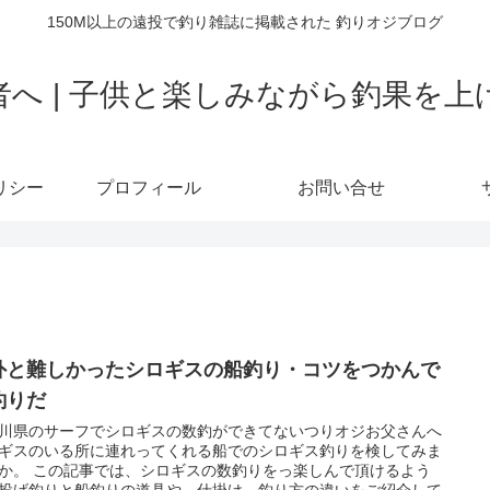
150M以上の遠投で釣り雑誌に掲載された 釣りオジブログ
者へ | 子供と楽しみながら釣果を上
リシー
プロフィール
お問い合せ
外と難しかったシロギスの船釣り・コツをつかんで
釣りだ
川県のサーフでシロギスの数釣ができてないつりオジお父さんへ
ギスのいる所に連れってくれる船でのシロギス釣りを検してみま
か。 この記事では、シロギスの数釣りをっ楽しんで頂けるよう
投げ釣りと船釣りの道具や、仕掛け、釣り方の違いをご紹介して