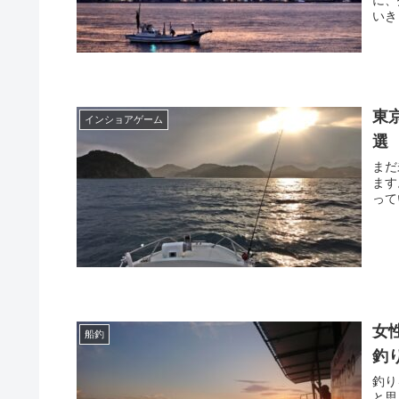
いき
東
インショアゲーム
選
まだ
ます
って
女
船釣
釣
釣り
と思