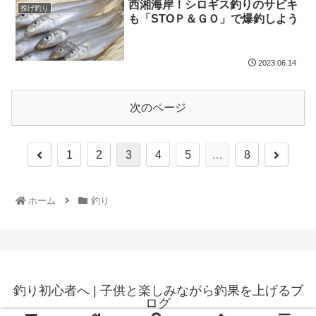
西湘海岸！シロギス釣りのサビキ
投げ釣り
も「STOＰ＆ＧＯ」で爆釣しよう
2023.06.14
次のページ
1
2
3
4
5
…
8
ホーム
釣り
釣り初心者へ | 子供と楽しみながら釣果を上げるブ
ログ