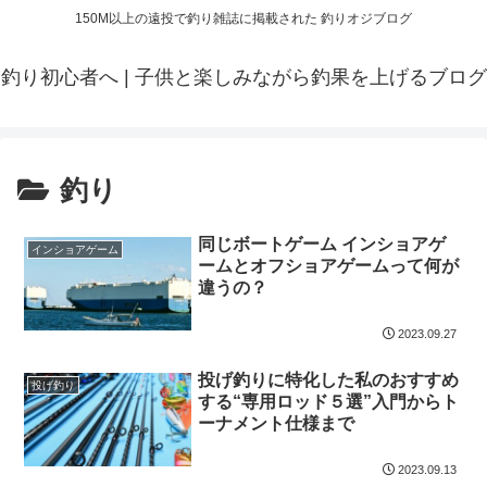
150M以上の遠投で釣り雑誌に掲載された 釣りオジブログ
釣り初心者へ | 子供と楽しみながら釣果を上げるブログ
釣り
同じボートゲーム インショアゲ
インショアゲーム
ームとオフショアゲームって何が
違うの？
2023.09.27
投げ釣りに特化した私のおすすめ
投げ釣り
する“専用ロッド５選”入門からト
ーナメント仕様まで
2023.09.13