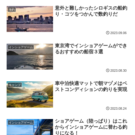
意外と難しかったシロギスの船釣
海釣
り・コツをつかんで数釣りだ
2023.09.06
東京湾でインショアゲームができ
インショアゲーム
るおすすめの船宿３選
2023.08.30
車中泊快適マットで朝マヅメはベ
キャンプ
ストコンディションの釣りを実現
2023.08.24
ショアゲーム（陸っぱり）はこれ
インショアゲーム
からインショアゲームに替わる釣
りになる！