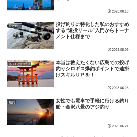
2023.08.16
投げ釣りに特化した私のおすすめ
投げ釣り
する“遠投リール”入門からトーナ
メント仕様まで
2023.08.09
本当は教えたくない広島での投げ
ちょい投げ釣り
釣りシロギス爆釣ポイントで連掛
けスキルＵＰを！
2023.06.28
女性でも電車で手軽に行ける釣り
船釣
船・金沢八景のアジ釣り
2023.06.21