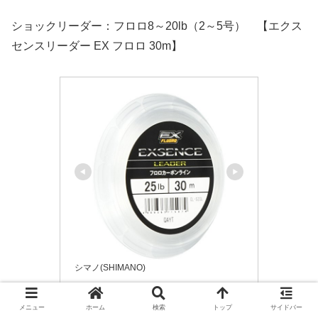
ショックリーダー：フロロ8～20lb（2～5号） 【エクス
センスリーダー EX フロロ 30m】
シマノ(SHIMANO)
シマノ(SHIMANO) ショックリー
ダー エクスセンス EX フロロカ
メニュー
ホーム
検索
トップ
サイドバー